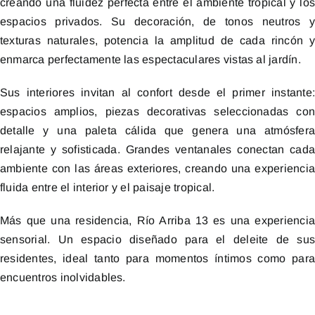
creando una fluidez perfecta entre el ambiente tropical y lo
espacios privados. Su decoración, de tonos neutros 
texturas naturales, potencia la amplitud de cada rincón 
enmarca perfectamente las espectaculares vistas al jardín.
Sus interiores invitan al confort desde el primer instante
espacios amplios, piezas decorativas seleccionadas co
detalle y una paleta cálida que genera una atmósfer
relajante y sofisticada. Grandes ventanales conectan cad
ambiente con las áreas exteriores, creando una experienci
fluida entre el interior y el paisaje tropical.
Más que una residencia, Río Arriba 13 es una experienci
sensorial. Un espacio diseñado para el deleite de su
residentes, ideal tanto para momentos íntimos como par
encuentros inolvidables.